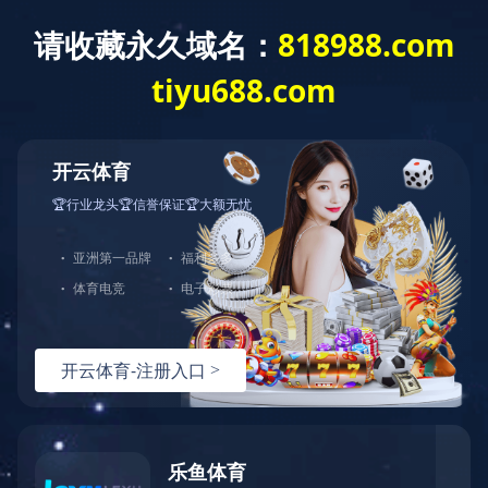
开云app官方在线入口
齿轮传动件和齿轮箱的专业制造商
Chinese
english
开云app官方在线入口-开云(中国)
关于聚英
产品展示
新闻动态
人力资源
企业设备
厂区环境
联系我们