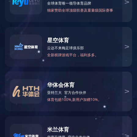
关键因素词关注：
减速机、齿轮箱
伸缩部
悬臂
齿轮
齿轮
轴、花键轴
齿圈
开云app官方在线入口-开云(中国)
花键套
打
桩机
驱动链轮、驱动轮
您的角度：
开云app官方在线入口
>
产品展示
食品呈现
减速机、齿轮箱
伸缩部
悬臂
齿轮
齿轮轴、花键轴
齿圈
开云
app官方在线入口-开云(中国)
打桩机
花键套
驱动链轮、驱动
轮
开云app官方在线入口-开云(中国)
开云app官方在线入口-开云(中国)