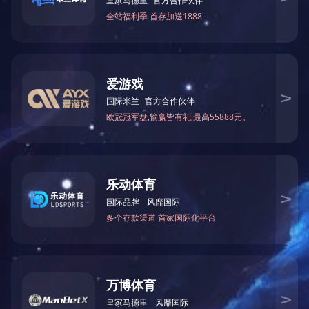
开云app官方在线入口-开云(中国)
开云app官方在线入口-开云(中国)
上一页
1
下一页
友情链接：
网站开云app官方在线入口
关于聚英
产品展示
企业设备
开云app官方在线入口
人力资源
联系我们
产品