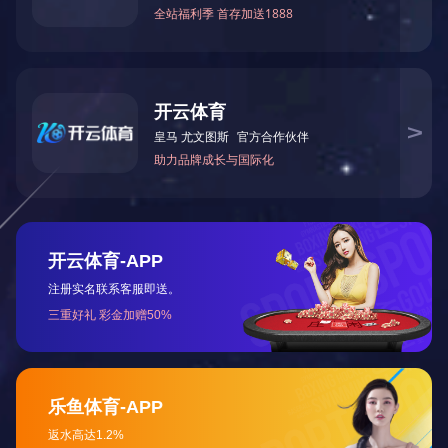
关于原钢材料的材质应用及差别
各材料耐磨性在不一样的周围环境及媒介中的应用领域
领域有明显不同于，量入为出的会选择能更很好的的有
效降低产生应用领域领域投入 了解一下详情介绍
中华人民共和国安全生产法（2021修
订版）
引用 卫生生孩子很多人有义务 聚英厂家每次都是会实施
各种不同行式的卫生生孩子学前教育 知晓详细情况
大型掘进机操作流程