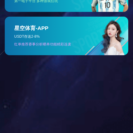
一季度国家铁路发送电煤3.5亿吨 增
长6.5%
转截：中国国新疆煤炭工業行业协会 熟知 详细信息
齿轮箱故障简易诊断方法详解
认识商品详情
2022聚英机械新春军拓
致力朋友●只争朝夕●不负青春韶华——致自已 明白详情
介绍