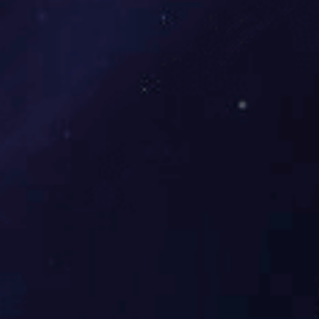
聚英团建活动报道:勇于创新 开拓进
取 团结拼搏 共创未来
为上升团队合作疑凝心聚力及合作感觉，致力于总部员
工果敢、被动、坚定的情绪个人素质，总部于202半年2
月26日赶赴马鞍山汤泉度假旅游旅游区 详细了解详细情
况
聚英机械告诉您齿轮减速机磨损问题
如何解决？
了解到信息